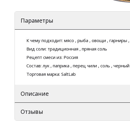
Параметры
К чему подходит:
мясо , рыба , овощи , гарниры 
Вид соли:
традиционная , пряная соль
Рецепт смеси из:
Россия
Состав:
лук , паприка , перец чили , соль , черны
Торговая марка:
SaltLab
Описание
Отзывы