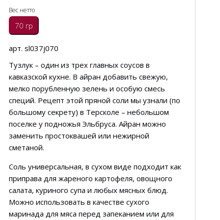
Вес нетто
70 гр
арт. sl037j070
Тузлук – один из трех главных соусов в
кавказской кухне. В айран добавить свежую,
мелко порубленную зелень и особую смесь
специй. Рецепт этой пряной соли мы узнали (по
большому секрету) в Терсколе – небольшом
поселке у подножья Эльбруса. Айран можно
заменить простоквашей или нежирной
сметаной.
Соль универсальная, в сухом виде подходит как
приправа для жареного картофеля, овощного
салата, куриного супа и любых мясных блюд.
Можно использовать в качестве сухого
маринада для мяса перед запеканием или для