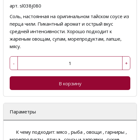
арт. sl038j080
Соль, настоянная на оригинальном тайском соусе из
перца чили. Пикантный аромат и острый вкус
средней интенсивности. Хорошо подходит к
жареным овощам, супам, морепродуктам, лапше,
мясу.
-
+
В корзину
Параметры
К чему подходит:
мясо , рыба , овощи , гарниры ,
морепродукты , птица , соусы и заправки , сухие