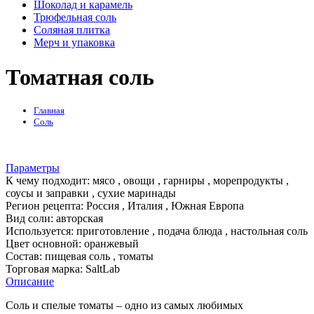
Шоколад и карамель
Трюфельная соль
Соляная плитка
Мерч и упаковка
Томатная соль
Главная
Соль
Параметры
К чему подходит:
мясо , овощи , гарниры , морепродукты ,
соусы и заправки , сухие маринады
Регион рецепта:
Россия , Италия , Южная Европа
Вид соли:
авторская
Используется:
приготовление , подача блюда , настольная соль
Цвет основной:
оранжевый
Состав:
пищевая соль , томаты
Торговая марка:
SaltLab
Описание
Соль и спелые томаты – одно из самых любимых