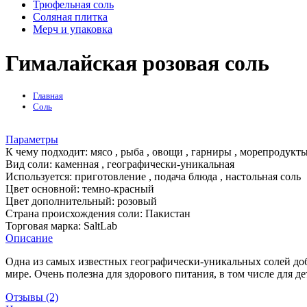
Трюфельная соль
Соляная плитка
Мерч и упаковка
Гималайская розовая соль
Главная
Соль
Параметры
К чему подходит:
мясо , рыба , овощи , гарниры , морепродукты
Вид соли:
каменная , географически-уникальная
Используется:
приготовление , подача блюда , настольная соль
Цвет основной:
темно-красный
Цвет дополнительный:
розовый
Страна происхождения соли:
Пакистан
Торговая марка:
SaltLab
Описание
Одна из самых известных географически-уникальных солей доб
мире. Очень полезна для здорового питания, в том числе для де
Отзывы (2)