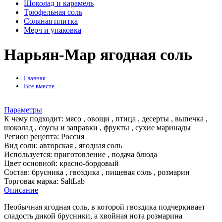
Шоколад и карамель
Трюфельная соль
Соляная плитка
Мерч и упаковка
Нарьян-Мар ягодная соль
Главная
Все вместе
Параметры
К чему подходит:
мясо , овощи , птица , десерты , выпечка ,
шоколад , соусы и заправки , фрукты , сухие маринады
Регион рецепта:
Россия
Вид соли:
авторская , ягодная соль
Используется:
приготовление , подача блюда
Цвет основной:
красно-бордовый
Состав:
брусника , гвоздика , пищевая соль , розмарин
Торговая марка:
SaltLab
Описание
Необычная ягодная соль, в которой гвоздика подчеркивает
сладость дикой брусники, а хвойная нота розмарина