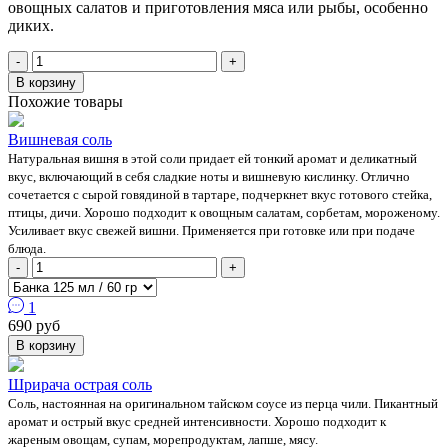
овощных салатов и приготовления мяса или рыбы, особенно
диких.
-
+
В корзину
Похожие товары
Вишневая соль
Натуральная вишня в этой соли придает ей тонкий аромат и деликатный
вкус, включающий в себя сладкие ноты и вишневую кислинку. Отлично
сочетается с сырой говядиной в тартаре, подчеркнет вкус готового стейка,
птицы, дичи. Хорошо подходит к овощным салатам, сорбетам, мороженому.
Усиливает вкус свежей вишни. Применяется при готовке или при подаче
блюда.
-
+
1
690 руб
В корзину
Шрирача острая соль
Соль, настоянная на оригинальном тайском соусе из перца чили. Пикантный
аромат и острый вкус средней интенсивности. Хорошо подходит к
жареным овощам, супам, морепродуктам, лапше, мясу.